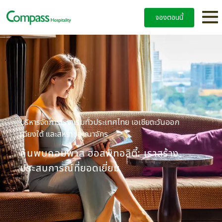
จองตอนนี้
บริหารจัดการโรงแรมทั่วประเทศไทย เอเชียตะวันออก
เฉียงใต้ และสหราชอาณาจักร
ค้นพบคอมพาส ฮอสพิทอลิตี้: เราสร้าง
ประสบการณ์ที่ยอดเยี่ยม