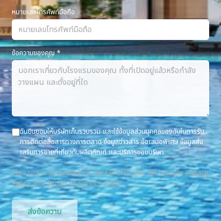
หมายเลขโทรศัพท์มือถือ
ข้อความของคุณ
*
ฉันยินยอมให้บริษัทเก็บรวบรวม และใช้ข้อมูลส่วนบุคคลของฉันในการรับ
การติดต่อสื่อสารทางการตลาด ข้อมูลข่าวสาร ข้อเสนอพิเศษ ข้อมูลส่ง
เสริมการขายที่เกี่ยวกับผลิตภัณฑ์ และบริการของบริษท
This site is protected by reCAPTCHA and the Google
Privacy
Policy
and
Terms of Service
apply.
ส่งข้อความ