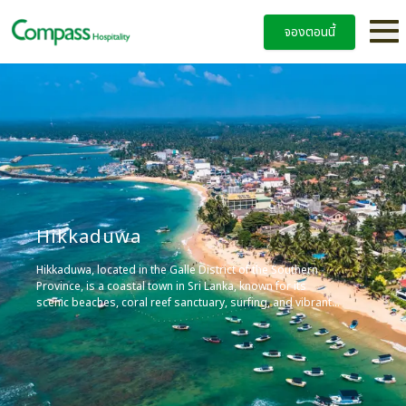
จองตอนนี้
Hikkaduwa
Hikkaduwa, located in the Galle District of the Southern
Province, is a coastal town in Sri Lanka, known for its
scenic beaches, coral reef sanctuary, surfing, and vibrant
nightlife. It’s a world-famous beach holiday destination
and might be the most popular surf spot on the Sri Lankan
southwest coast.