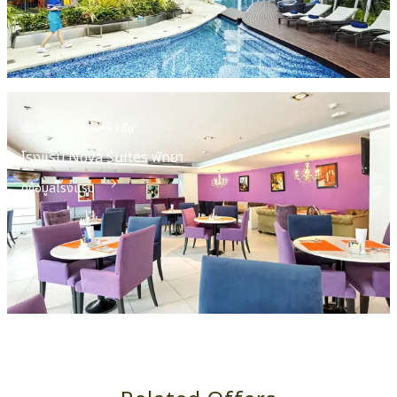
เริ่มต้น THB 1500++ / คืน
โรงแรม Nova Suites พัทยา
ดูข้อมูลโรงแรม