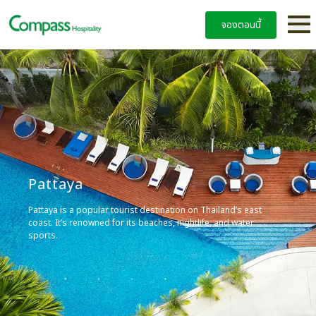
จองตอนนี้
Pattaya
Pattaya is a popular tourist destination on Thailand’s east
coast. It’s renowned for its beaches, nightlife, and water
sports.