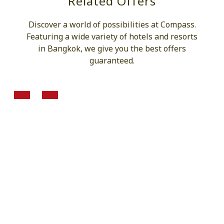
Related Offers
Discover a world of possibilities at Compass.
Featuring a wide variety of hotels and resorts
in Bangkok, we give you the best offers
guaranteed.
จองก่อนวันที่ 30 มิ.ย. 2026
โปรโมชั่นพิเศษสำหรับคนไทยที่ Nova
Suites Pattaya เริ่มต้นเพียง 1,600 บาท
ต่อคืน
🌴
โปรโมชั่นพิเศษสำหรับคนไทยที่ Nova Suites Pattaya
🌴
เติมเต็มช่วงเวลาพักผ่อนของคุณด้วยข้อเสนอสุดพิเศษสำหรับผู้มีสัญชาติไทย
ห้องพักแบบสวีทกว้างขวางในทำเลใจกลางพัทยา เริ่มต้นเพียง
1,600 บาท
ต่อคืน
ไม่ว่าจะเป็นการพักผ่อนในวันหยุดสุดสัปดาห์...