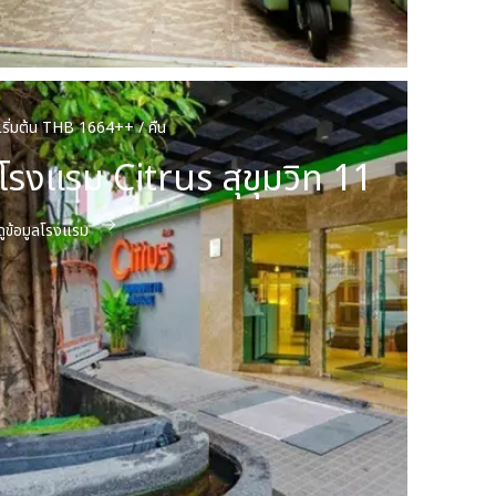
เริ่มต้น THB 1664++ / คืน
โรงแรม Citrus สุขุมวิท 11
ดูข้อมูลโรงแรม