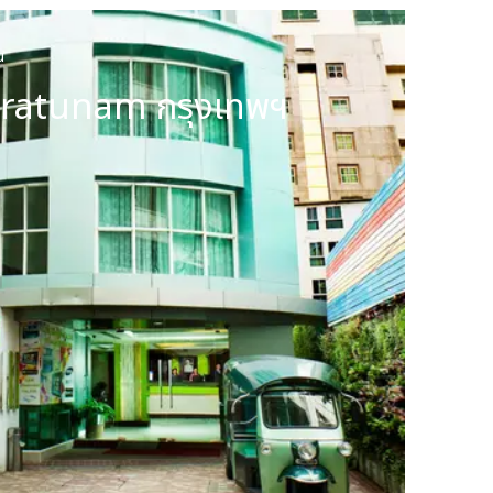
น
Pratunam กรุงเทพฯ