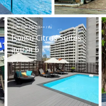
เริ่มต้น THB 1987.26++ / คืน
โรงแรม Citrus Suites
สุขุมวิท 6
ดูข้อมูลโรงแรม