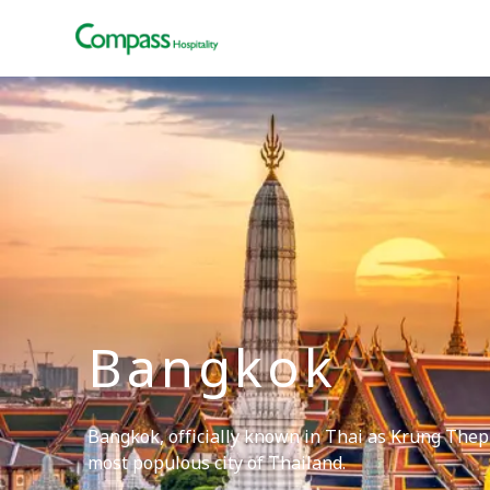
Bangkok
Bangkok, officially known in Thai as Krung Thep
most populous city of Thailand.