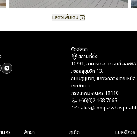
แสดงเพิ่มเติม (7)
ติดต่อเรา
ว
สถานที่ตั้ง
10/91, อาคารเดอะ เทรนดี้ ออฟฟิศ,
, ซอยสุขุมวิท 13,
ถนนสุขุมวิท, แขวงคลองเตยเหนือ
เขตวัฒนา
กรุงเทพมหานคร 10110
+66(0)2 168 7665
sales@compasshospitalit
หานคร
พัทยา
ภูเก็ต
แบลร์โกวรี