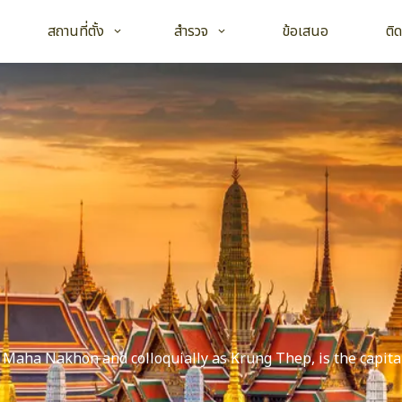
Open child menu
Open child menu
สถานที่ตั้ง
สำรวจ
ข้อเสนอ
ติ
 Maha Nakhon and colloquially as Krung Thep, is the capita