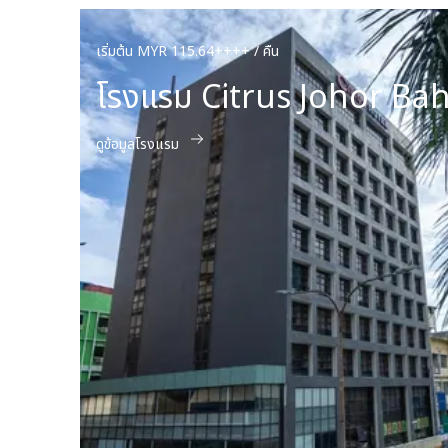
เริ่มต้น MYR 115.64++++ / คืน
โรงแรม Citrus Johor Ba
ดูข้อมูลโรงแรม