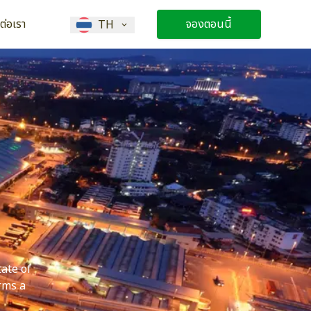
ดต่อเรา
จองตอนนี้
TH
tate of
rms a