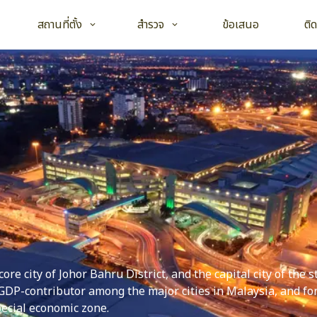
Open child menu
Open child menu
สถานที่ตั้ง
สำรวจ
ข้อเสนอ
ติ
core city of Johor Bahru District, and the capital city of the s
l GDP-contributor among the major cities in Malaysia, and fo
pecial economic zone.