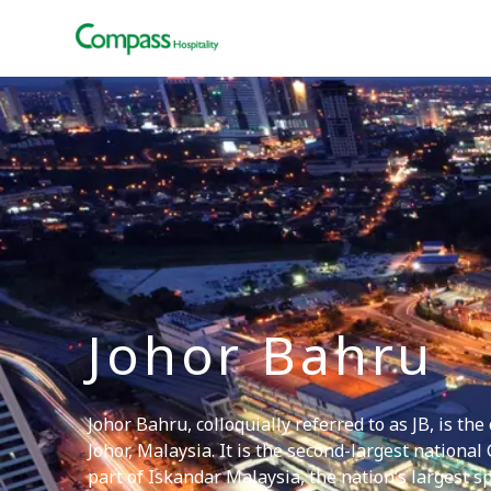
Johor Bahru
Johor Bahru, colloquially referred to as JB, is the 
Johor, Malaysia. It is the second-largest nationa
part of Iskandar Malaysia, the nation’s largest s