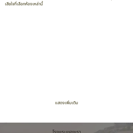
เสียใจที่เลือกห้องเหล่านี้
บริการและสิ่งอำนวยความสะดวก
สิ่งอำนวยความสะดวกทาง
ที่จอดรถ
เหมาะสำหรับครอบครัว/เด็ก
ธุรกิจ
เป็นมิตรกับนักท่องเที่ยวผู้
บริการอินเตอร์เน็ตฟรี
ยิม-ฟิตเนส
หญิง
แสดงเพิ่มเติม
โรงแรมของเรา