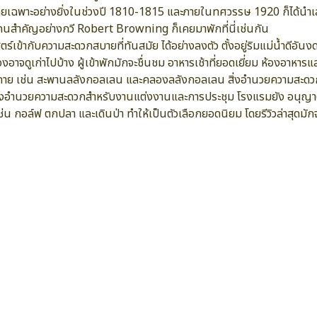
ยเฉพาะอย่างยิ่งในช่วงปี 1810-1815 และภายในทศวรรษ 1920 ก็ได้นำเ
สำคัญอย่างกวี Robert Browning ก็เคยมาพักที่นี่เช่นกัน
์เข้ากับความสะดวกสบายที่ทันสมัย ได้อย่างลงตัว ตั้งอยู่ริมแม่น้ำดี
จดูเก่าไปบ้าง ผู้เข้าพักมักจะชื่นชม อาหารเช้าที่ยอดเยี่ยม ห้องอาหารแ
งง่ายดาย เช่น สะพานลลังกอลเลน และคลองลลังกอลเลน สิ่งอำนวยความสะดวก
สิ่งอำนวยความสะดวกสำหรับงานแต่งงานและการประชุม โรงแรมยัง อนุญาตให้น
เช่น กอล์ฟ ตกปลา และเดินป่า ทำให้เป็นตัวเลือกยอดนิยม โดยรีวิวล่าสุดมั
บริการและสิ่งอำนวยความสะดวก
เหมาะสำหรับครอบครัว/เด็ก
บริการอินเตอร์เน็ตฟรี