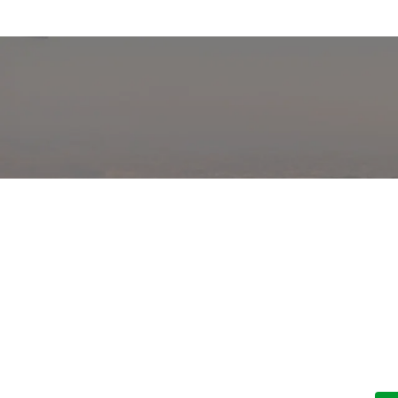
ble โดย The Hand
ห
L
ส่วนตัวและอุปกรณ์ชงชาและกาแฟ
ห้อ