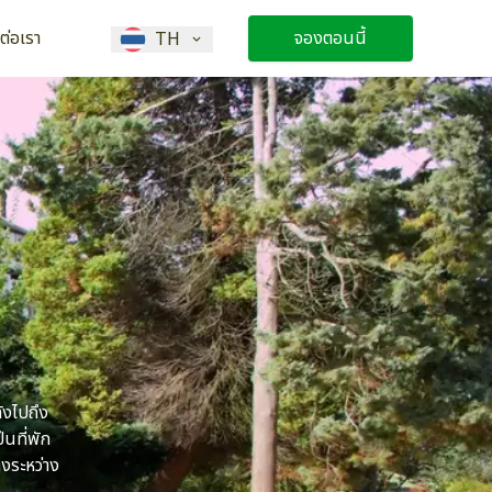
ดต่อเรา
จองตอนนี้
TH
ังไปถึง
นที่พัก
งระหว่าง