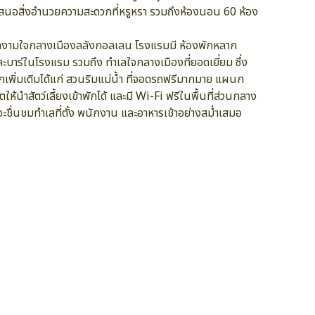
สนอสิ่งอำนวยความสะดวกที่หรูหรา รวมถึงห้องนอน 60 ห้อง
อันงดงามใจกลางเมืองลลังกอลเลน โรงแรมมี ห้องพักหลาก
ละบาร์ในโรงแรม รวมถึง ทำเลใจกลางเมืองที่ยอดเยี่ยม ซึ่ง
เพิ่มเติมได้แก่ สวนริมแม่น้ำ ที่จอดรถฟรีมากมาย แผนก
ำสัตว์เลี้ยงเข้าพักได้ และมี Wi-Fi ฟรีในพื้นที่ส่วนกลาง
กจะชื่นชมทำเลที่ตั้ง พนักงาน และอาหารเช้าอย่างสม่ำเสมอ
ห้องอาหาร