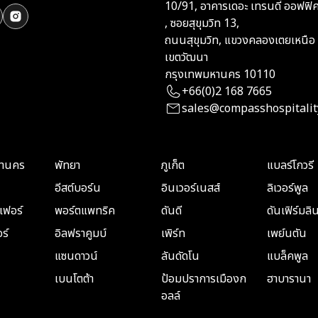
10/91, อาคารเดอะ เทรนดี้ ออฟฟิศ,
, ซอยสุขุมวิท 13,
ถนนสุขุมวิท, แขวงคลองเตยเหนือ
เขตวัฒนา
กรุงเทพมหานคร 10110
+66(0)2 168 7665
sales@compasshospitalit
หานคร
พัทยา
ภูเก็ต
แบลร์โกวรี
อีสต์บอร์น
อินเวอร์เนสส์
ลิเวอร์พูล
ฟอร์
พอร์ตแพทริค
ดันดี
ดันเฟิร์มลิ
ร์
อิลฟราคูมบ์
เพิร์ท
เพย์นตัน
แซนดาวน์
ลันดัดโน
แบล็คพูล
เบนโตต้า
ป้อมปราการเมืองก
ฮาบารานา
อลล์