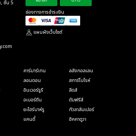
สมาชิก
GTO
 ชั้น 5
ช่องทางการชำระเงิน
แผนผังเว็บไซต์
y.com
คาร์มาร์เทน
ลลังกอลเลน
ลอนดอน
สการ์โบโรห์
น
อินเวอร์รูรี
ลีดส์
อเบอร์ดีน
ดัมฟรีส์
ยะโฮร์บาห์รู
กัวลาลัมเปอร์
แคนดี้
ฮิคคาดูวา