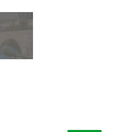
ห้อง Double โ
Llangollen
ห้องพักนี้มีอินเทอร์เน็ตไร้สายฟร
2 ท่าน