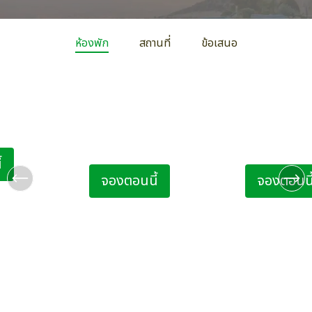
ห้องพัก
สถานที่
ข้อเสนอ
รงแรม Arosfa
ห้อง Quadruple โรงแรม
ห้อง Superio
Arosfa Hotel
โรงแรม Arosf
ผู้ใหญ่ 2 ท่าน เด็ก 1 ท่าน
2 ท่าน
้
จองตอนนี้
จองตอนนี