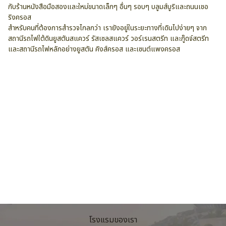
กับร้านหนังสือมือสองและใหม่ขนาดเล็กๆ อื่นๆ รอบๆ บลูมส์บูริและถนนเชอ
ริงครอส
สำหรับคนที่ต้องการสำรวจไกลกว่า เรายังอยู่ในระยะทางที่เดินไปง่ายๆ จาก
สถานีรถไฟใต้ดินยูสตันสแควร์ รัสเซลสแควร์ วอร์เรนสตรีท และกู๊ดจ์สตรีท
และสถานีรถไฟหลักอย่างยูสตัน คิงส์ครอส และเซนต์แพงครอส
บริการและสิ่งอำนวยความสะดวก
บริการรับ-ส่งสนามบิน
ที่จอดรถ
เหมาะสำหรับครอบครัว/เด็ก
บริการอินเตอร์เน็ตฟรี
โรงแรมของเรา