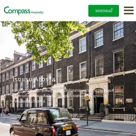
จองตอนนี้
โรงแรม Arosfa
ทาวน์เฮ้าส์ที่ถูกปรับปรุงใหม่อายุ 200 ปีในใจกลางเขตประวัติศาสตร์บลูมส์
บูริ สถานที่อยู่เดิมของศิลปินชื่อดังในยุคปรี-ราฟาเอลได้แก่ นายเจอร์
จอห์น เอเวอเรต มิลเลส