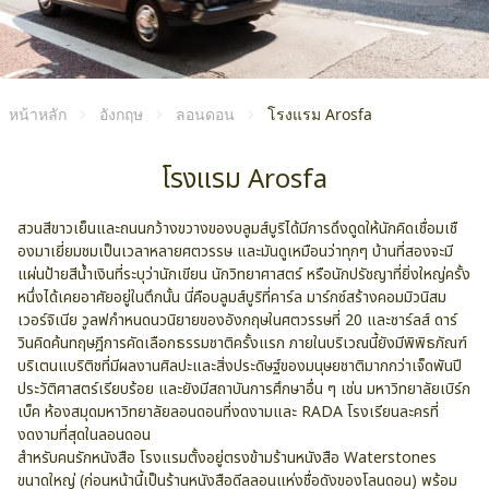
หน้าหลัก
อังกฤษ
ลอนดอน
โรงแรม Arosfa
โรงแรม Arosfa
สวนสีขาวเย็นและถนนกว้างขวางของบลูมส์บูริได้มีการดึงดูดให้นักคิดเชื่อมเชื
องมาเยี่ยมชมเป็นเวลาหลายศตวรรษ และมันดูเหมือนว่าทุกๆ บ้านที่สองจะมี
แผ่นป้ายสีน้ำเงินที่ระบุว่านักเขียน นักวิทยาศาสตร์ หรือนักปรัชญาที่ยิ่งใหญ่ครั้ง
หนึ่งได้เคยอาศัยอยู่ในตึกนั้น นี่คือบลูมส์บูริที่คาร์ล มาร์กซ์สร้างคอมมิวนิสม
เวอร์จิเนีย วูลฟกำหนดนวนิยายของอังกฤษในศตวรรษที่ 20 และชาร์ลส์ ดาร์
วินคิดค้นทฤษฎีการคัดเลือกธรรมชาติครั้งแรก ภายในบริเวณนี้ยังมีพิพิธภัณฑ์
บริเตนแบริติชที่มีผลงานศิลปะและสิ่งประดิษฐ์ของมนุษยชาติมากกว่าเจ็ดพันปี
ประวัติศาสตร์เรียบร้อย และยังมีสถาบันการศึกษาอื่น ๆ เช่น มหาวิทยาลัยเบิร์ก
เบ็ค ห้องสมุดมหาวิทยาลัยลอนดอนที่งดงามและ RADA โรงเรียนละครที่
งดงามที่สุดในลอนดอน
สำหรับคนรักหนังสือ โรงแรมตั้งอยู่ตรงข้ามร้านหนังสือ Waterstones
ขนาดใหญ่ (ก่อนหน้านี้เป็นร้านหนังสือดีลลอนแห่งชื่อดังของโลนดอน) พร้อม