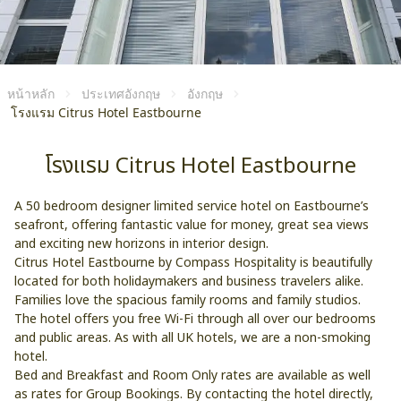
หน้าหลัก
ประเทศอังกฤษ
อังกฤษ
โรงแรม Citrus Hotel Eastbourne
โรงแรม Citrus Hotel Eastbourne
A 50 bedroom designer limited service hotel on Eastbourne’s
seafront, offering fantastic value for money, great sea views
and exciting new horizons in interior design.
Citrus Hotel Eastbourne by Compass Hospitality is beautifully
located for both holidaymakers and business travelers alike.
Families love the spacious family rooms and family studios.
The hotel offers you free Wi-Fi through all over our bedrooms
and public areas. As with all UK hotels, we are a non-smoking
hotel.
Bed and Breakfast and Room Only rates are available as well
as rates for Group Bookings. By contacting the hotel directly,