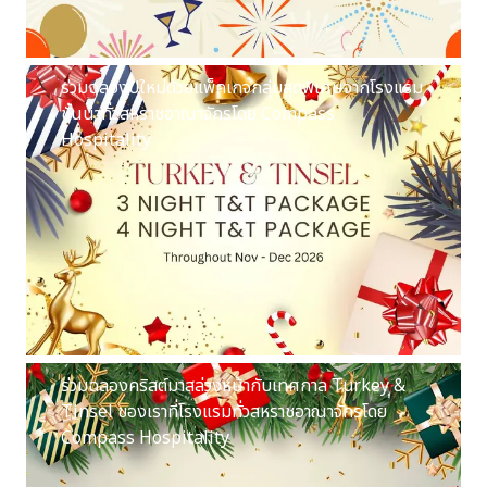
ร่วมฉลองปีใหม่ด้วยแพ็คเกจกลุ่มสุดพิเศษจากโรงแรม
ชั้นนำทั่วสหราชอาณาจักรโดย Compass
Hospitality
ร่วมฉลองคริสต์มาสล่วงหน้ากับเทศกาล Turkey &
Tinsel ของเราที่โรงแรมทั่วสหราชอาณาจักรโดย
Compass Hospitality