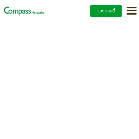
จองตอนนี้
แมกโนเลียส์ ราชดำริ บูเลอวาร์ด