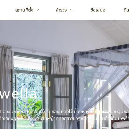
Open child menu
Open child menu
สถานที่ตั้ง
สำรวจ
ข้อเสนอ
ติ
awella
wella ขณะที่คุณทิ้งความเร่งรีบของเมืองไว้เบื้องหลัง โอบรับความอบอุ่นข
ตียงนอนเล่น บนสนามหญ้าที่ทอดยาวของเราที่ล้อมรอบด้วยต้นมะพร้า