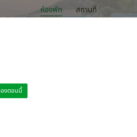
ห้องพัก
สถานที่
้อง Sea View ที่ Taru Villas Maw
ยคำมั่นสัญญาว่าจะมองเห็นทิวทัศน์ระยิบระยับของมหาสมุทรจากความสะด
เตียงสี่เสาขนาดคิงไซส์สไตล์โคโลเนียล ยอมจำนนต่อการใช้ชีวิตบนเกาะใน
galle ของเรา ห้องวิวทะเลที่ Taru Villas – Mawella เปิดออกสู่ลานเ
ผู้ใหญ่ 2 ท่าน เด็ก 1 ท่าน
นตัวที่ประดับด้วยเฟอร์นิเจอร์แบบดั้งเดิม เหมาะสำหรับผู้ชอบชมพระอาทิต
รับประทานอาหารค่ำใต้แสงเทียน สิ่งอำนวยความสะดวกในห้องพักของคุณจ
คุณผ่อนคลายในขณะที่คุณอาบแดดและเพลิดเพลินกับการพักผ่อนบนเก
จองตอนนี้