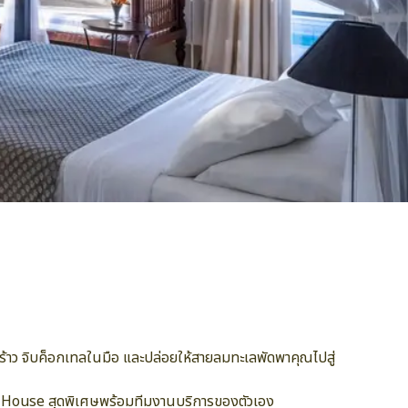
ร้าว จิบค็อกเทลในมือ และปล่อยให้สายลมทะเลพัดพาคุณไปสู่
ba House สุดพิเศษพร้อมทีมงานบริการของตัวเอง