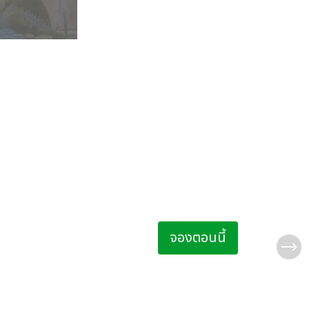
ella
ห้อง Master พร้อ
Mawella
วกสบายหรูหรา
ที่พักริมชายหาด
ฉลียงกลางแจ้ง
ห้องพักที่ใหญ่ที่สุดของเราที่ Taru 
ย์ตกดินตามด้วย
Tangalle คุณสมบัติทางสถาปัตยกรร
ะช่วยให้วันหยุด
ยังคงรักษาเสน่ห์แบบโคโลเนียลดั้
ผู้ใหญ่ 2 ท่าน เด็ก 1 ท่าน
าะ
ใหม่ สำหรับวันหยุดส่วนตัวที่บูติก
ล้อมรอบเพื่อความเป็นส่วนตัว กระโ
จองตอนนี้