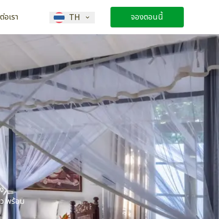
ดต่อเรา
จองตอนนี้
TH
อง
ว พร้อม