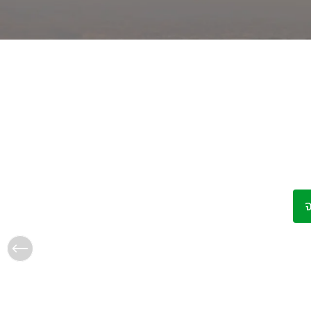
cean View ที่ Taru
ห
ด้ว
ของ
ทางศิลปะ โดยมีพื้นที่กว้างขวางสำหรับการพัก
Tan
อันวิจิตรบรรจงประดับประดาพื้นที่ เพิ่มกลิ่น
ส่ว
กของเราสอดคล้องกับสิ่งจำเป็นสำหรับการพัก
การ
ผลิตในท้องถิ่นไปจนถึงพัดลมเหนือศีรษะและ
ของ
พักแบบศรีลังกาที่ไม่เหมือนใครกับเรา