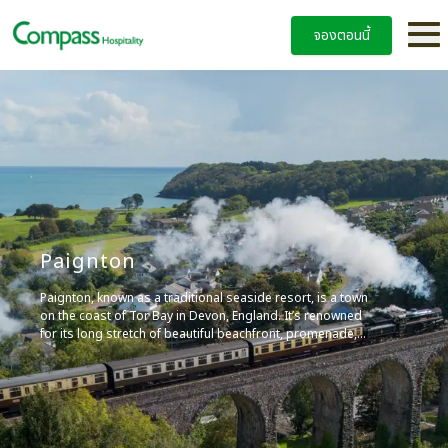
จองตอนนี้
Paignton
Paignton, known as a traditional seaside resort, is a town
on the coast of Tor Bay in Devon, England. It’s renowned
for its long stretch of beautiful beachfront, promenade,
colourful beach huts, and is a part of the holiday
destination known as the English Riviera.